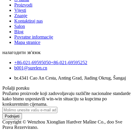
Proizvodi
Vijesti
Znanje
Kontaktiraj nas
Salon
Blog
Povratne informacije
Mapa stranice
налагодити зв'язок
+86-021-69595050
+86-021-69595252
b001@surelen.cn
br.4341 Cao An Cesta, Anting Grad, Jiading Okrug, Šangaj
Pošalji poruku
Pružamo proizvode koji zadovoljavaju različite nacionalne standarde
kako bismo uspostavili win-win situaciju sa kupcima po
konkurentnim cijenama.
Podnijeti
Copyright © Wenzhou Xionglian Hardver Mašine Co., doo Sve
Prava Rezervirano.