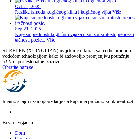
Oct 21, 2025
Razlika između kugličnog klina i kugličnog vijka
Više
Sep 21, 2025
Koje su prednosti kugličnih vijaka u smislu krutosti prenosa i
tačnosti pozic...
Više
SURELEN (XIONGLIAN) uvijek ide u korak sa međunarodnom
vodećom tehnologijom kako bi zadovoljio promjenjivu potražnju
tržišta i profesionalne izazove
Obratite nam se
Imamo snagu i samopouzdanje da kupcima pružimo konkurentnost
Brza navigacija
Dom
O nama