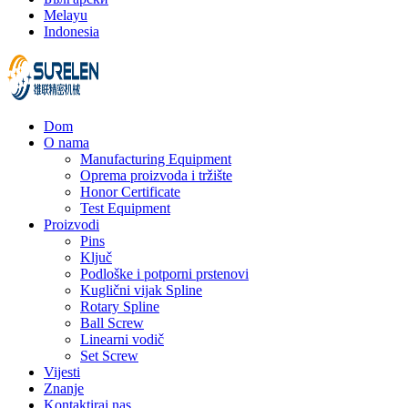
Melayu
Indonesia
Dom
O nama
Manufacturing Equipment
Oprema proizvoda i tržište
Honor Certificate
Test Equipment
Proizvodi
Pins
Ključ
Podloške i potporni prstenovi
Kuglični vijak Spline
Rotary Spline
Ball Screw
Linearni vodič
Set Screw
Vijesti
Znanje
Kontaktiraj nas