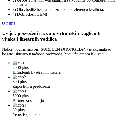
2) Uspostavite win-win situaciju sa kupcima po konkurentnim
cijenama.
3) Obezbedite besplatne uzorke kao referencu kvaliteta.
4) Dobrodošli OEM!
O nama
Uvijek posvećeni razvoju vrhunskih kugličnih
vijaka i linearnih vodilica
Nakon godina razvoja, SURELEN (XIONGLIAN) je akumulirao
bogato iskustvo u tačnosti proizvoda, buci i životnom iskustvu
2000 plus
Izgrađenih kvadratnih metara
300 plus
Zaposleni u preduzeću
5000 plus
Partner za saradnju
30 plus
Years Experience