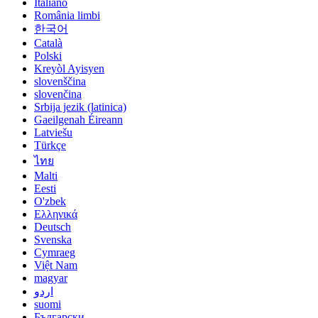
Italiano
România limbi
한국어
Català
Polski
Kreyòl Ayisyen
slovenščina
slovenčina
Srbija jezik (latinica)
Gaeilgenah Éireann
Latviešu
Türkçe
ไทย
Malti
Eesti
O'zbek
Ελληνικά
Deutsch
Svenska
Cymraeg
Việt Nam
magyar
اردو
suomi
Български