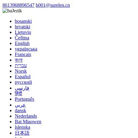
8613968896547
b001@surelen.cn
Jezik
bosanski
hrvatski
Lietuvių
Čeština
English
українська
Français
বাংলা
עברית
Norsk
Español
русский
فارسی
हिंदी
Português
عربي
dansk
Nederlands
Bai Miaowen
íslenska
日本語