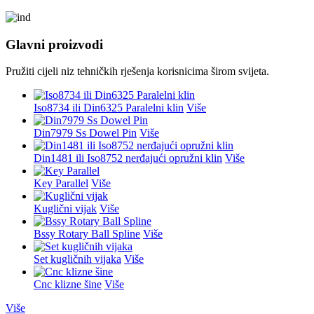
Glavni proizvodi
Pružiti cijeli niz tehničkih rješenja korisnicima širom svijeta.
Iso8734 ili Din6325 Paralelni klin
Više
Din7979 Ss Dowel Pin
Više
Din1481 ili Iso8752 nerđajući opružni klin
Više
Key Parallel
Više
Kuglični vijak
Više
Bssy Rotary Ball Spline
Više
Set kugličnih vijaka
Više
Cnc klizne šine
Više
Više